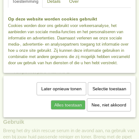
Toestemming
Details
Over
Het SPA Dry Skin Rescue Serum uit de
is een olie
Pure Collection
serum voor de nacht en een redding voor de vochtarme, droge en
zeer droge huid.
Op deze website worden cookies gebruikt
Cookies worden door ons gebruikt voor verkeersanalyse, het
Gedetailleerde informatie over het SPA Dry Skin
aanbieden van sociale media-functies en het personaliseren van
informatie en advertenties. Daarnaast verlenen we onze sociale
Rescue Serum
media-, advertentie- en analysepartners toegang tot informatie over
De speciale mix van 6 oliën (abrikozenpit, eeuwige kool,
hoe u onze site gebruikt. Zij kunnen deze informatie gebruiken in
teunisbloem, hondsroos, kokos en marula) en boter van de
combinatie met andere gegevens die zij mogelijk hebben verzameld
door uw gebruik van hun diensten of die u hen hebt verstrekt.
monoï-bloem laten alle tekenen van droogte verdwijnen
Verrijkt met pure Vitamine E
Geschikt voor de droge tot zeer droge huid, vochtarme huid
en/of rijpere huid
Later opnieuw tonen
Selectie toestaan
Ook zeer geschikt voor een huid met eczeem
Inhoud 30 ml
Alles toestaan
Nee, niet akkoord
Ook verkrijgbaar als
reisverpakking in 3 ml flesje met pipet
Gebruik
Breng het dry skin rescue serum in de avond aan, na gebruik van
een bij jouw huid passende reiniger en toner. Breng met de pipet