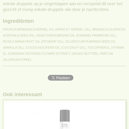
enkele druppels op je vingertoppen aan en verspreid dit over het
gezicht of meng enkele druppels olie door je nachtcrème.
Ingrediënten
PRUNUS ARMENIACA KERNEL OIL (APRICOT KERNEL OIL), BRASSICA OLERACEA
ACEPHALA SEED OIL, OENOTHERA BIENNIS OIL (EVENING PRIMROSE OIL),
ROSA CANINA FRUIT OIL
(ROSEHIP OIL), SCLEROCARYA BIRREA SEED OIL
(MARULA OIL), COCOS NUCIFERA OIL (COCONUT OIL), TOCOPHEROL (VITAMIN
E), GARDENIA TAITENSIS FLOWER EXTRACT (MONOI
BUTTER), PARFUM
(ALLERGEN FREE).
Ook interessant