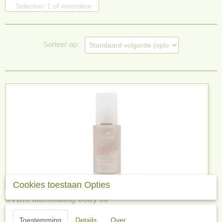
Selecteer 1 of meerdere
opties
Sorteer op:
Cookies toestaan Opties
UVBIO illuminating body oil
De UVBIO illuminating body oil is een biologisch…
Toestemming
Details
Over