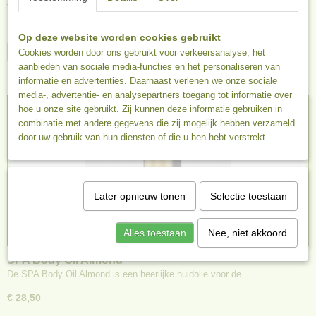
€ 28,50
✓
Op voorraad
Op deze website worden cookies gebruikt
IN WINKELWAGEN
Cookies worden door ons gebruikt voor verkeersanalyse, het
aanbieden van sociale media-functies en het personaliseren van
informatie en advertenties. Daarnaast verlenen we onze sociale
media-, advertentie- en analysepartners toegang tot informatie over
hoe u onze site gebruikt. Zij kunnen deze informatie gebruiken in
combinatie met andere gegevens die zij mogelijk hebben verzameld
door uw gebruik van hun diensten of die u hen hebt verstrekt.
Later opnieuw tonen
Selectie toestaan
Alles toestaan
Nee, niet akkoord
SPA Body Oil Almond
De SPA Body Oil Almond is een heerlijke huidolie voor de…
€ 28,50