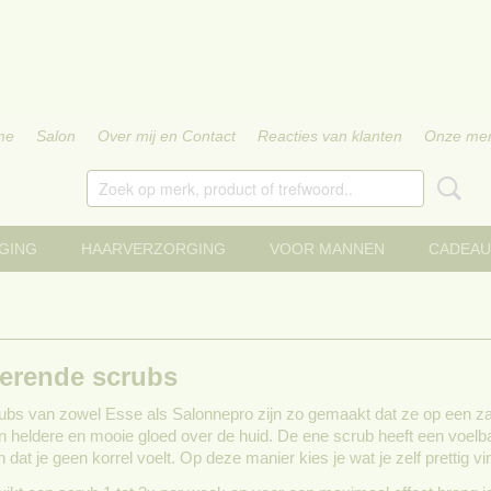
me
Salon
Over mij en Contact
Reacties van klanten
Onze me
GING
HAARVERZORGING
VOOR MANNEN
CADEAU
erende scrubs
rubs van zowel Esse als Salonnepro zijn zo gemaakt dat ze op een z
 heldere en mooie gloed over de huid. De ene scrub heeft een voelbare 
dat je geen korrel voelt. Op deze manier kies je wat je zelf prettig vi