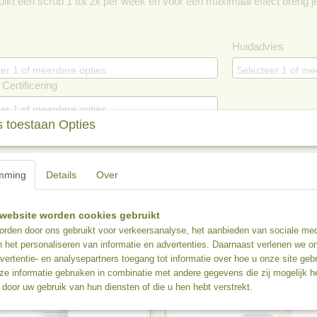
uikt een scrub 1 tot 2x per week en voor een maximaal effect breng 
Huidadvies
er 1 of meerdere opties
Selecteer 1 of me
Certificering
er 1 of meerdere opties
 toestaan Opties
r op:
mming
Details
Over
website worden cookies gebruikt
rden door ons gebruikt voor verkeersanalyse, het aanbieden van sociale med
n het personaliseren van informatie en advertenties. Daarnaast verlenen we o
vertentie- en analysepartners toegang tot informatie over hoe u onze site gebru
e informatie gebruiken in combinatie met andere gegevens die zij mogelijk 
door uw gebruik van hun diensten of die u hen hebt verstrekt.