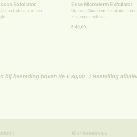
ocoa Exfoliator
Esse Microderm Exfoliator
Cocoa Exfoliator is een
De Esse Microderm Exfoliator is een
lijke,…
zuiverende exfoliant…
€ 48,00
 bij besteding boven de € 30,00 √ Bestelling afhal
orieën
Klantenservice