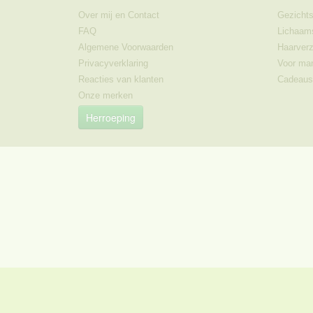
Over mij en Contact
Gezichts
FAQ
Lichaam
Algemene Voorwaarden
Haarverz
Privacyverklaring
Voor ma
Reacties van klanten
Cadeaus
Onze merken
Herroeping