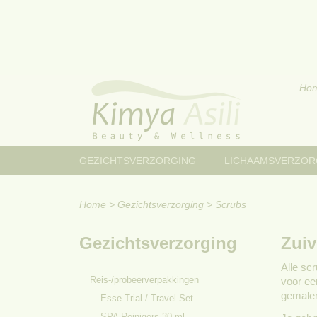
Ho
GEZICHTSVERZORGING
LICHAAMSVERZOR
Home
>
Gezichtsverzorging
>
Scrubs
Gezichtsverzorging
Zuiv
Alle sc
Reis-/probeerverpakkingen
voor een
gemalen 
Esse Trial / Travel Set
SPA Reinigers 30 ml