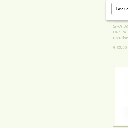
Later 
SPA Jo
De SPA J
revitalis
€ 22,50