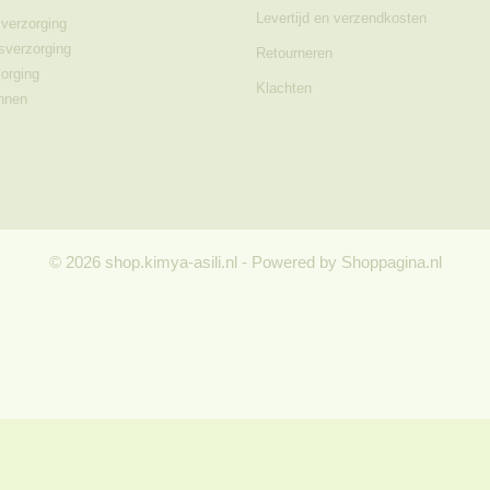
Levertijd en verzendkosten
verzorging
sverzorging
Retourneren
orging
Klachten
nnen
© 2026 shop.kimya-asili.nl - Powered by Shoppagina.nl