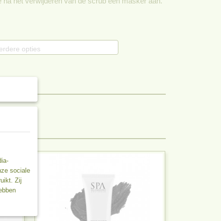
je na het verwijderen van de scrub een masker aan.
erdere opties
ia-
nze sociale
ikt. Zij
hebben