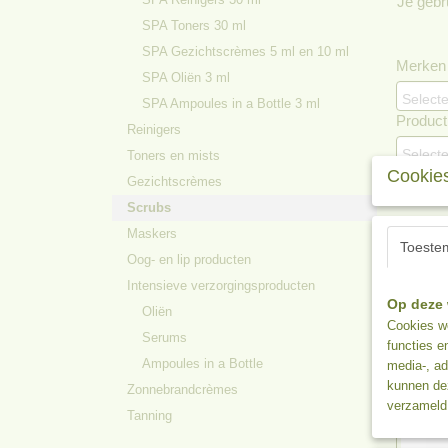
Je gebr
SPA Toners 30 ml
SPA Gezichtscrèmes 5 ml en 10 ml
Merken
SPA Oliën 3 ml
Selecte
SPA Ampoules in a Bottle 3 ml
Product 
Reinigers
Selecte
Toners en mists
Cookies
Gezichtscrèmes
Scrubs
Sortee
Maskers
Toeste
Oog- en lip producten
Intensieve verzorgingsproducten
Op deze 
Oliën
Cookies wo
Serums
functies e
Ampoules in a Bottle
media-, ad
kunnen dez
Zonnebrandcrèmes
verzameld 
Tanning