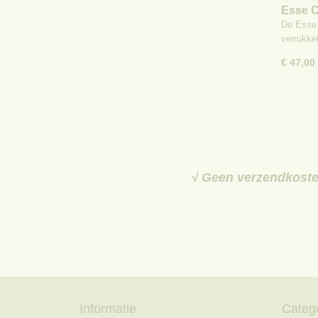
Esse C
De Esse 
verrukke
€ 47,00
√ Geen verzendkosten
Informatie
Categ