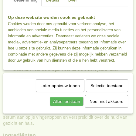
Toestemming
Details
Over
Radiance Serum
Aloë vera werkt als een natuurlijke transportstof en zorgt
Op deze website worden cookies gebruikt
ervoor dat de werkstoffen diep in de huid terechtkomen
Cookies worden door ons gebruikt voor verkeersanalyse, het
Bevat 5 verschillende fruitextracten (papaja, mango, meloen,
aanbieden van sociale media-functies en het personaliseren van
aardbei en cranberry) gericht op het verhelderen en
informatie en advertenties. Daarnaast verlenen we onze sociale
verfrissen van de huid
media-, advertentie- en analysepartners toegang tot informatie over
Deze fruitextracten zijn tevens sterke antioxidanten en
hoe u onze site gebruikt. Zij kunnen deze informatie gebruiken in
combinatie met andere gegevens die zij mogelijk hebben verzameld
helpen de huidcellen te beschermen tegen schadelijke
door uw gebruik van hun diensten of die u hen hebt verstrekt.
invloeden van buitenaf
Geschikt voor de droge, vochtarme en/of rijpere huid,
hyperpigmentatie, bij een doffe/vale huid.
Verkrijgbaar in 50 ml airless pompverpakking
Later opnieuw tonen
Selectie toestaan
Gebruik
Alles toestaan
Nee, niet akkoord
Gebruik het serum onder je dag- en nachtcrème. Breng na de
reiniging en vóór het aanbrengen van de crème 1 pompje van het
serum aan op je vingertoppen en verspreid dit over de huid van
gezicht en hals.
Ingrediënten