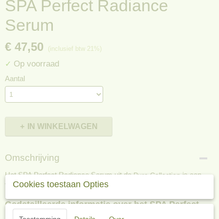
SPA Perfect Radiance
Serum
€ 47,50
(inclusief btw 21%)
Op voorraad
✓
Aantal
IN WINKELWAGEN
Omschrijving
Het SPA Perfect Radiance Serum uit de
is een
Pure Collection
Cookies toestaan Opties
verhelderend en verfrissend serum met een luchtige textuur.
Gedetailleerde informatie over het SPA Perfect