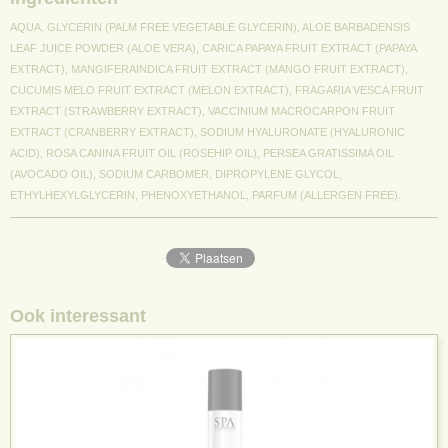
AQUA, GLYCERIN (PALM FREE VEGETABLE GLYCERIN), ALOE BARBADENSIS
LEAF JUICE POWDER (ALOE VERA), CARICA PAPAYA FRUIT EXTRACT (PAPAYA
EXTRACT), MANGIFERA
INDICA FRUIT EXTRACT (MANGO FRUIT EXTRACT),
CUCUMIS MELO FRUIT EXTRACT (MELON EXTRACT), FRAGARIA VESCA FRUIT
EXTRACT (STRAWBERRY EXTRACT), VACCINIUM
MACROCARPON FRUIT
EXTRACT (CRANBERRY EXTRACT), SODIUM HYALURONATE (HYALURONIC
ACID), ROSA CANINA FRUIT OIL (ROSEHIP OIL), PERSEA GRATISSIMA OIL
(AVOCADO
OIL), SODIUM CARBOMER, DIPROPYLENE GLYCOL,
ETHYLHEXYLGLYCERIN, PHENOXYETHANOL, PARFUM (ALLERGEN FREE).
Ook interessant