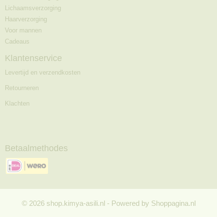
Lichaamsverzorging
Haarverzorging
Voor mannen
Cadeaus
Klantenservice
Levertijd en verzendkosten
Retourneren
Klachten
Betaalmethodes
© 2026 shop.kimya-asili.nl - Powered by Shoppagina.nl