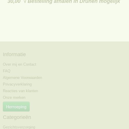
30,00 √ Bestelling afhalen in Drunen mogelijk
Informatie
Over mij en Contact
FAQ
Algemene Voorwaarden
Privacyverklaring
Reacties van klanten
Onze merken
Herroeping
Categorieën
Gezichtsverzorging