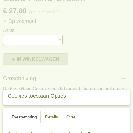
€ 27,00
(inclusief btw 21%)
Op voorraad
✓
Aantal
IN WINKELWAGEN
Omschrijving
De Esse Hand Cream is een lichtgewicht handlotion met onder
andere Marula olie om de huid te voeden zonder deze vet te
Cookies toestaan Opties
maken.
Gedetailleerde informatie over de Esse Hand
Toestemming
Details
Over
Cream
Bevat prebiotica