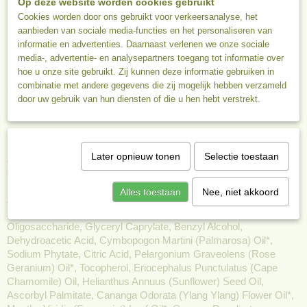
Op deze website worden cookies gebruikt
Licht en voedend
Cookies worden door ons gebruikt voor verkeersanalyse, het
Herstelt zonschade
aanbieden van sociale media-functies en het personaliseren van
informatie en advertenties. Daarnaast verlenen we onze sociale
Verstevigend
media-, advertentie- en analysepartners toegang tot informatie over
Inhoud 50 ml
hoe u onze site gebruikt. Zij kunnen deze informatie gebruiken in
combinatie met andere gegevens die zij mogelijk hebben verzameld
Gebruik
door uw gebruik van hun diensten of die u hen hebt verstrekt.
Breng wanneer gewenst aan.
Ingrediënten
Later opnieuw tonen
Selectie toestaan
Aspalathus Linearis (Rooibos) Leaf Extract*, Simmondsia
Chinensis (Jojoba) Seed Oil*, Glycerin, Glyceryl Stearate,
Sodium Stearoyl Lactylate, Glyceryl Stearate Citrate, Cetearyl
Alles toestaan
Nee, niet akkoord
Alcohol, Inulin, Sclerocarya Birrea (Marula) Seed Oil, Kigelia
Africana Fruit Extract, Xanthan Gum, Cetyl Alcohol, Alpha-Glucan
Oligosaccharide, Glyceryl Caprylate, Benzyl Alcohol,
Dehydroacetic Acid, Cymbopogon Martini (Palmarosa) Oil*,
Sodium Phytate, Citric Acid, Pelargonium Graveolens (Rose
Geranium) Oil*, Tocopherol, Eriocephalus Punctulatus (Cape
Chamomile) Oil, Helianthus Annuus (Sunflower) Seed Oil,
Ascorbyl Palmitate, Cananga Odorata (Ylang Ylang) Flower Oil*,