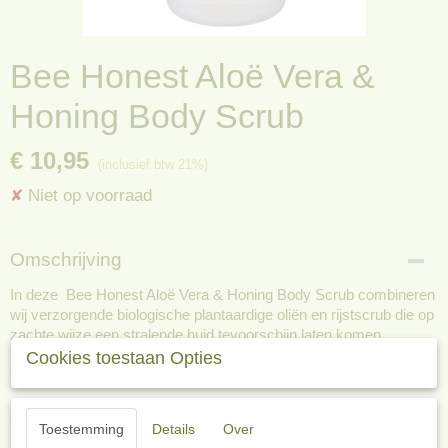
Bee Honest Aloë Vera &
Honing Body Scrub
€ 10,95
(inclusief btw 21%)
Niet op voorraad
✘
Omschrijving
In deze Bee Honest Aloë Vera & Honing Body Scrub combineren
wij verzorgende biologische plantaardige oliën en rijstscrub die op
zachte wijze een stralende huid tevoorschijn laten komen.
Cookies toestaan Opties
Gedetailleerde informatie over de Bee Honest
Aloë Vera & Honing Body Scrub
Toestemming
Details
Over
Geschikt voor alle huidtypen, ideaal voor de droge en