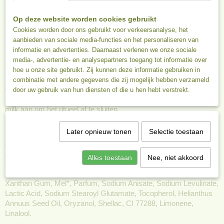
gevoelige huid
Op deze website worden cookies gebruikt
De natuurlijke geur van biologische honing zorgt voor een
Cookies worden door ons gebruikt voor verkeersanalyse, het
gevoel van comfort en zachtheid
aanbieden van sociale media-functies en het personaliseren van
Inhoud 150 ml
informatie en advertenties. Daarnaast verlenen we onze sociale
media-, advertentie- en analysepartners toegang tot informatie over
Gebruik
hoe u onze site gebruikt. Zij kunnen deze informatie gebruiken in
Masseer 1x per week een beetje bodyscrub zacht in op een
combinatie met andere gegevens die zij mogelijk hebben verzameld
vochtige huid met de vingertoppen of een washandje. Spoel af
door uw gebruik van hun diensten of die u hen hebt verstrekt.
met lauwwarm water en breng de bijpassende body butter of body
milk aan om het ritueel af te sluiten.
Ingrediënten
Later opnieuw tonen
Selectie toestaan
Aqua, Oryza Sativa Cera, Prunus Armeniaca Kernel Oil, C14-22
Alcohol, Glycerin, Oleyl Erucate, Aloe Barbadensis Leaf Juice*,
Alles toestaan
Nee, niet akkoord
Cetearyl Alcohol, Pentylene Glycol, C12-20 Alkyl Glucoside,
Cellulose, Glyceryl Stearate, Butyrospermum Parkii Butter*,
Xanthan Gum, Mel*, Parfum, Sodium Anisate, Sodium Levulinate,
Lactic Acid, Sodium Stearoyl Glutamate, Tocopherol, Helianthus
Annuus Seed Oil, Oryzanol, Shellac, CI 77288, Limonene,
Linalool.