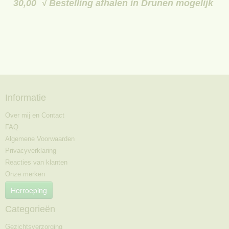
30,00 √ Bestelling afhalen in Drunen mogelijk
Informatie
Over mij en Contact
FAQ
Algemene Voorwaarden
Privacyverklaring
Reacties van klanten
Onze merken
Herroeping
Categorieën
Gezichtsverzorging