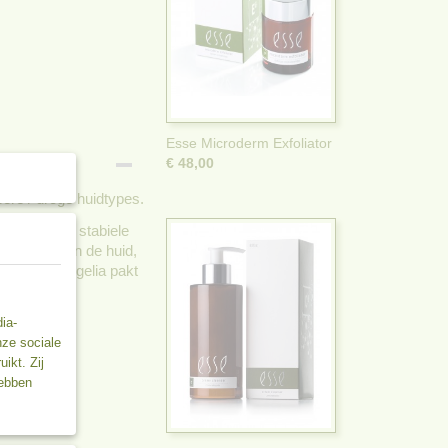
Esse Microderm Exfoliator
€ 48,00
ere / droge huidtypes.
huid. Bevat stabiele
 textuur van de huid,
 hulp van Kigelia pakt
ia-
m Mask
nze sociale
ikt. Zij
hebben