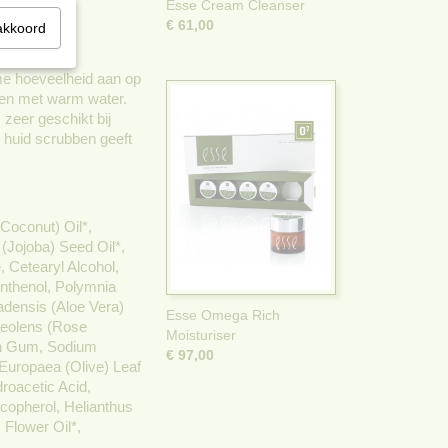
Esse Cream Cleanser
€ 61,00
akkoord
me hoeveelheid aan op
sen met warm water.
 zeer geschikt bij
 huid scrubben geeft
Coconut) Oil*,
(Jojoba) Seed Oil*,
, Cetearyl Alcohol,
nthenol, Polymnia
badensis (Aloe Vera)
Esse Omega Rich
aveolens (Rose
Moisturiser
han Gum, Sodium
€ 97,00
 Europaea (Olive) Leaf
roacetic Acid,
copherol, Helianthus
Flower Oil*,