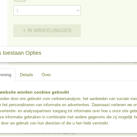
Aantal
IN WINKELWAGEN
Omschrijving
 toestaan Opties
Het Esse Cream Mask is een intens voedend masker voor rijp
Dit masker is geschikt als ultieme voeding voor de zeer droge 
mming
Details
Over
Vitamine B, E en C waarvan aantoonbaar is gemaakt dat ze de
hyperpigmentatie en herstel van huidcellen verbeteren. Met de
het Cream Mask een gestreste en verouderde huid aan.
website worden cookies gebruikt
rden door ons gebruikt voor verkeersanalyse, het aanbieden van sociale med
Gedetailleerde informatie over het Esse Crea
n het personaliseren van informatie en advertenties. Daarnaast verlenen we o
Hydraterend en maakt zachter
vertentie- en analysepartners toegang tot informatie over hoe u onze site gebru
e informatie gebruiken in combinatie met andere gegevens die zij mogelijk 
Verhelderend
door uw gebruik van hun diensten of die u hen hebt verstrekt.
Vermindert fijne lijntjes en rimpeltjes
Herstellend en anti-ageing