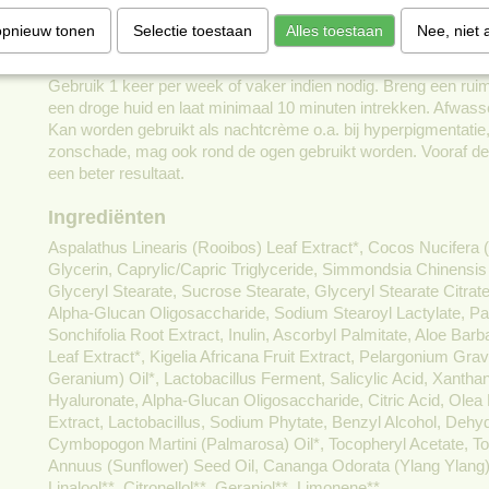
Inhoud 50 ml
opnieuw tonen
Selectie toestaan
Alles toestaan
Nee, niet 
Gebruik
Gebruik 1 keer per week of vaker indien nodig. Breng een rui
een droge huid en laat minimaal 10 minuten intrekken. Afwas
Kan worden gebruikt als nachtcrème o.a. bij hyperpigmentatie,
zonschade, mag ook rond de ogen gebruikt worden. Vooraf de
een beter resultaat.
Ingrediënten
Aspalathus Linearis (Rooibos) Leaf Extract*, Cocos Nucifera (
Glycerin, Caprylic/Capric Triglyceride, Simmondsia Chinensis 
Glyceryl Stearate, Sucrose Stearate, Glyceryl Stearate Citrate
Alpha-Glucan Oligosaccharide, Sodium Stearoyl Lactylate, Pa
Sonchifolia Root Extract, Inulin, Ascorbyl Palmitate, Aloe Bar
Leaf Extract*, Kigelia Africana Fruit Extract, Pelargonium Gr
Geranium) Oil*, Lactobacillus Ferment, Salicylic Acid, Xant
Hyaluronate, Alpha-Glucan Oligosaccharide, Citric Acid, Olea
Extract, Lactobacillus, Sodium Phytate, Benzyl Alcohol, Dehyd
Cymbopogon Martini (Palmarosa) Oil*, Tocopheryl Acetate, To
Annuus (Sunflower) Seed Oil, Cananga Odorata (Ylang Ylang) 
Linalool**, Citronellol**, Geraniol**, Limonene**