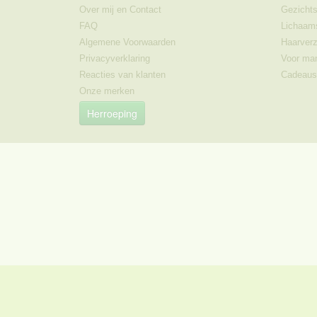
Over mij en Contact
Gezichts
FAQ
Lichaam
Algemene Voorwaarden
Haarverz
Privacyverklaring
Voor ma
Reacties van klanten
Cadeaus
Onze merken
Herroeping