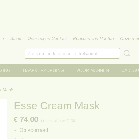
me
Salon
Over mij en Contact
Reacties van klanten
Onze me
GING
HAARVERZORGING
VOOR MANNEN
CADEAU
m Mask
Esse Cream Mask
€ 74,00
(inclusief btw 21%)
Op voorraad
✓