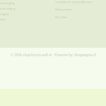
Levertijd en verzendkosten
verzorging
sverzorging
Retourneren
orging
Klachten
nnen
© 2026 shop.kimya-asili.nl - Powered by Shoppagina.nl