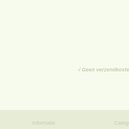
√ Geen verzendkosten
Informatie
Categ