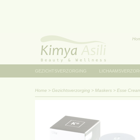
Ho
GEZICHTSVERZORGING
LICHAAMSVERZOR
Home
>
Gezichtsverzorging
>
Maskers
>
Esse Crea