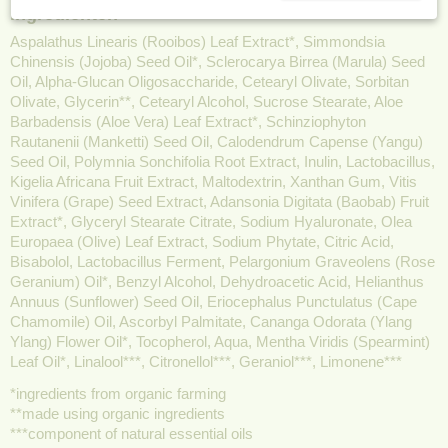
Ingrediënten
Aspalathus Linearis (Rooibos) Leaf Extract*, Simmondsia
Chinensis (Jojoba) Seed Oil*, Sclerocarya Birrea (Marula) Seed
Oil, Alpha-Glucan Oligosaccharide, Cetearyl Olivate, Sorbitan
Olivate, Glycerin**, Cetearyl Alcohol, Sucrose Stearate, Aloe
Barbadensis (Aloe Vera) Leaf Extract*, Schinziophyton
Rautanenii (Manketti) Seed Oil, Calodendrum Capense (Yangu)
Seed Oil, Polymnia Sonchifolia Root Extract, Inulin, Lactobacillus,
Kigelia Africana Fruit Extract, Maltodextrin, Xanthan Gum, Vitis
Vinifera (Grape) Seed Extract, Adansonia Digitata (Baobab) Fruit
Extract*, Glyceryl Stearate Citrate, Sodium Hyaluronate, Olea
Europaea (Olive) Leaf Extract, Sodium Phytate, Citric Acid,
Bisabolol, Lactobacillus Ferment, Pelargonium Graveolens (Rose
Geranium) Oil*, Benzyl Alcohol, Dehydroacetic Acid, Helianthus
Annuus (Sunflower) Seed Oil, Eriocephalus Punctulatus (Cape
Chamomile) Oil, Ascorbyl Palmitate, Cananga Odorata (Ylang
Ylang) Flower Oil*, Tocopherol, Aqua, Mentha Viridis (Spearmint)
Leaf Oil*, Linalool***, Citronellol***, Geraniol***, Limonene***
*ingredients from organic farming
**made using organic ingredients
***component of natural essential oils