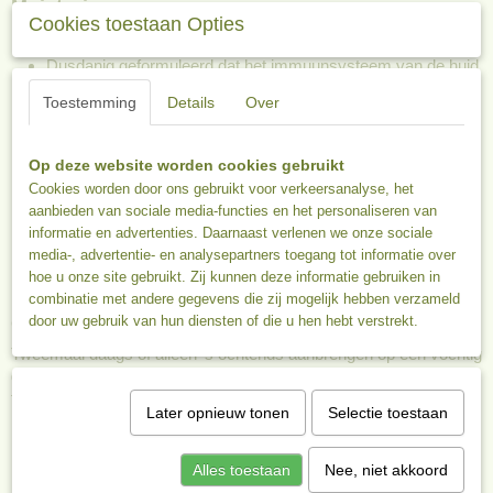
Moisturiser
Cookies toestaan Opties
Voor een gezonde glanzende huid
Dusdanig geformuleerd dat het immuunsysteem van de huid
in balans komt
Toestemming
Details
Over
Werkt ontstekingsremmend en pakt zonschade en
vroegtijdige veroudering aan
Op deze website worden cookies gebruikt
Voedt en hydrateert zonder een vettig gevoel
Cookies worden door ons gebruikt voor verkeersanalyse, het
Maakt de huid glad en mat en verbetert de textuur
aanbieden van sociale media-functies en het personaliseren van
Is licht en wordt gemakkelijk opgenomen door de huid
informatie en advertenties. Daarnaast verlenen we onze sociale
Ideaal voor vochtige klimaten
media-, advertentie- en analysepartners toegang tot informatie over
Inhoud 50 ml
hoe u onze site gebruikt. Zij kunnen deze informatie gebruiken in
combinatie met andere gegevens die zij mogelijk hebben verzameld
Gebruik
door uw gebruik van hun diensten of die u hen hebt verstrekt.
Tweemaal daags of alleen ’s ochtends aanbrengen op een vochtig
gelaat. Het beste resultaat wordt verkregen na gebruik van een
toner. Voor iets meer voeding combineer je de Light Moisturiser
Later opnieuw tonen
Selectie toestaan
met de Esse Repair Oil. Het gebruik van de Esse Omega Light
Moisturiser voor de nacht zal de huid ook meer voeden en
herstellen.
Alles toestaan
Nee, niet akkoord